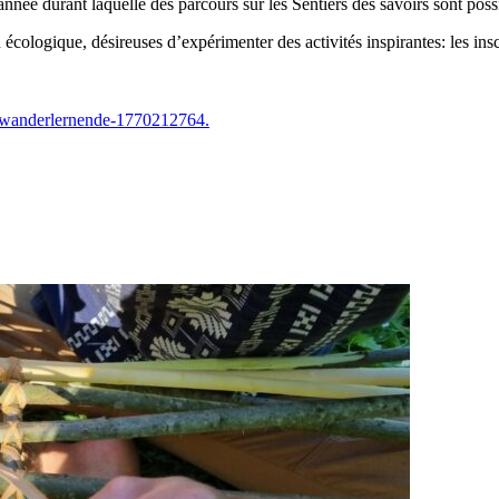
 année durant laquelle des parcours sur les Sentiers des savoirs sont poss
 écologique, désireuses d’expérimenter des activités inspirantes: les insc
ng-wanderlernende-1770212764.