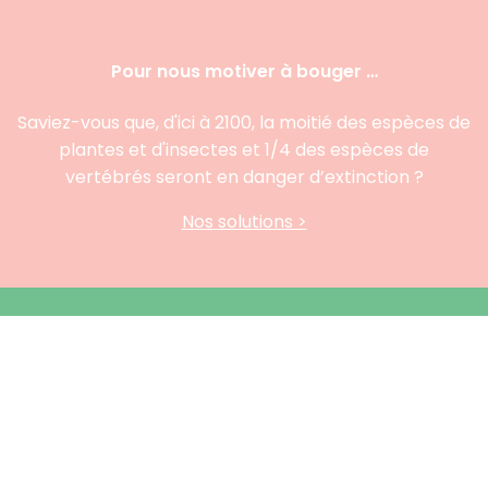
Pour nous motiver à bouger …
Saviez-vous que, d'ici à 2100, la moitié des espèces de
plantes et d'insectes et 1/4 des espèces de
vertébrés seront en danger d’extinction ?
Nos solutions >
À propos
Présentation
Développement durable
Contact