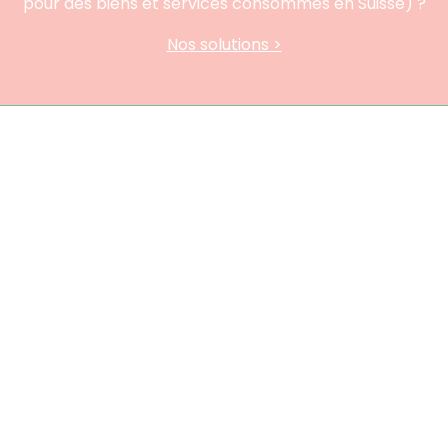
pour des biens et services consommés en Suisse) ?
Nos solutions >
À propos
Présentation
Développement durable
Contact
À vous de jouer !
Bourse aux projets durables
Proposer une initiative