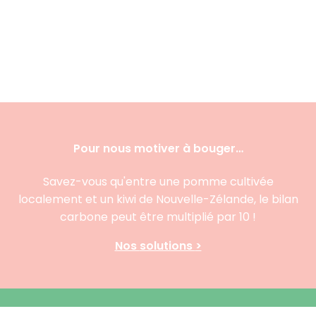
Pour nous motiver à bouger…
Savez-vous qu'entre une pomme cultivée
localement et un kiwi de Nouvelle-Zélande, le bilan
carbone peut être multiplié par 10 !
Nos
solutions
>