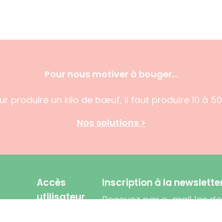
Pour nous motiver à bouger…
 produire un kilo de bœuf, il faut produire 10 à 50 
Nos solutions >
Accès
Inscription à la newslette
utilisateur
Recevez par e-mail les der
Connexion