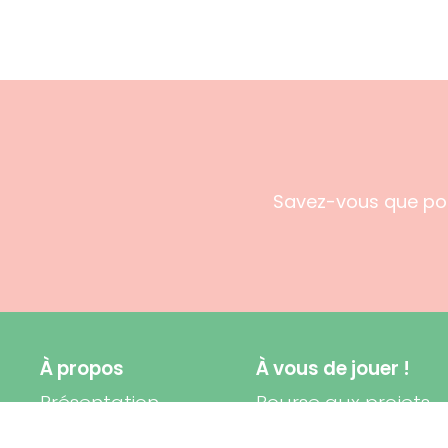
Savez-vous que pour
À propos
À vous de jouer !
Présentation
Bourse aux projets
durables
Développement