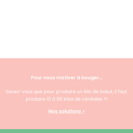
Pour nous motiver à bouger…
Savez-vous que pour produire un kilo de bœuf, il faut
produire 10 à 50 kilos de céréales ?!
Nos solutions >